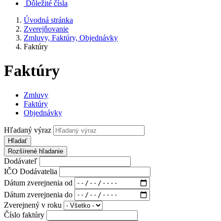
Dôležité čísla
Úvodná stránka
Zverejňovanie
Zmluvy, Faktúry, Objednávky
Faktúry
Faktúry
Zmluvy
Faktúry
Objednávky
Hľadaný výraz
Hľadať
Rozšírené hľadanie
Dodávateľ
IČO Dodávatelia
Dátum zverejnenia od
Dátum zverejnenia do
Zverejnený v roku
Číslo faktúry