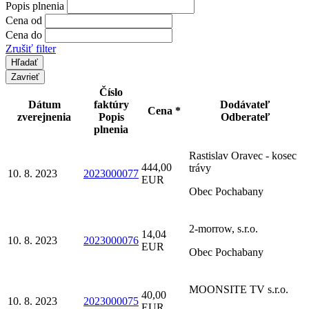
Popis plnenia
Cena od
Cena do
Zrušiť filter
Zavrieť
Číslo
Dátum
faktúry
Dodávateľ
Cena *
zverejnenia
Popis
Odberateľ
plnenia
Rastislav Oravec - kosec
444,00
trávy
10. 8. 2023
2023000077
EUR
Obec Pochabany
2-morrow, s.r.o.
14,04
10. 8. 2023
2023000076
EUR
Obec Pochabany
MOONSITE TV s.r.o.
40,00
10. 8. 2023
2023000075
EUR