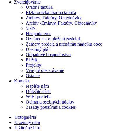
Zverejňovanie
Úradná tabuľa
Elektronická úradná tabuľa
Zmluvy, Faktúry, Objednávky
Archív -Zmluvy, Faktúry, Objednávky
VZN
Hospodárenie
Oznámenia o uložení zásielok
Zámery predaja a prenájmu majetku obce
Územný plán
Odpadové hospodárstvo
PHSR
Projekty
Verejné obstarávanie
Ostatné
Kontakt
Napíšte nám
Dôležité čísla
WIFI pre teba
Ochrana osobných údajov
Zásady používania cookies
Fotogaléria
Územný plán
Užitočné info