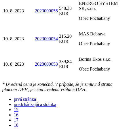
ENERGO SYSTEM
548,38
SK, s.r.o.
10. 8. 2023
2023000055
EUR
Obec Pochabany
MAS Bebrava
215,20
10. 8. 2023
2023000054
EUR
Obec Pochabany
Borina Ekos s.r.o.
339,84
10. 8. 2023
2023000053
EUR
Obec Pochabany
* Uvedená cena je konečná. V prípade, že je zmluvná strana
platcom DPH, je cena uvedená vrátane DPH.
prvá stránka
predchádzajúca stránka
15
16
17
18