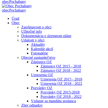
obec
Pochabany
obec
Pochabany
Úrad
Obec
Zaujímavosti o obci
Užitočné info
Dokumentácia o územnom pláne
Udalosti v obci
Aktuality
Kalendár akcií
Fotogalérie
Obecné zastupiteľstvo
Zápisnice OZ
Zápisnice OZ 2015 - 2018
Zápisnice OZ 2018 - 2022
Uznesenia OZ
Uznesenia OZ 2015 - 2018
Uznesenia OZ 2018 - 2022
Pozvánky OZ
Pozvánky OZ 2015-2018
Pozvánky OZ 2018 - 2022
Vzdanie sa mandátu poslanca
Zber odpadov