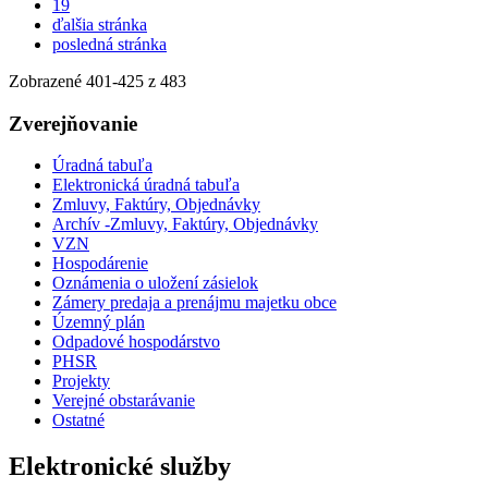
19
ďalšia stránka
posledná stránka
Zobrazené
401
-
425
z 483
Zverejňovanie
Úradná tabuľa
Elektronická úradná tabuľa
Zmluvy, Faktúry, Objednávky
Archív -Zmluvy, Faktúry, Objednávky
VZN
Hospodárenie
Oznámenia o uložení zásielok
Zámery predaja a prenájmu majetku obce
Územný plán
Odpadové hospodárstvo
PHSR
Projekty
Verejné obstarávanie
Ostatné
Elektronické služby