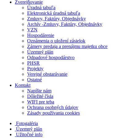
Zverejňovanie
Úradná tabuľa
Elektronická úradná tabuľa
Zmluvy, Faktúry, Objednávky
Archív -Zmluvy, Faktúry, Objednávky
VZN
Hospodárenie
Oznámenia o uložení zásielok
Zámery predaja a prenájmu majetku obce
Územný plán
Odpadové hospodárstvo
PHSR
Projekty
Verejné obstarávanie
Ostatné
Kontakt
Napíšte nám
Dôležité čísla
WIFI pre teba
Ochrana osobných údajov
Zásady používania cookies
Fotogaléria
Územný plán
Užitočné info