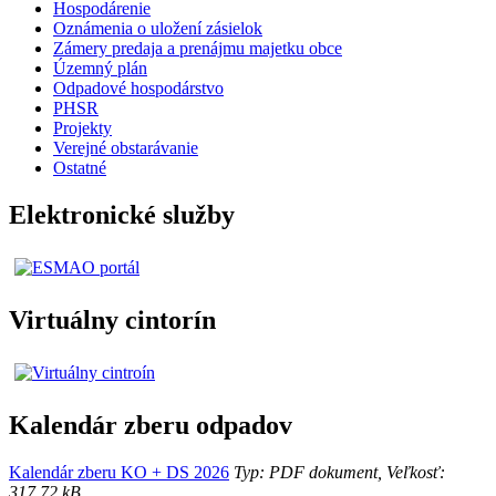
Hospodárenie
Oznámenia o uložení zásielok
Zámery predaja a prenájmu majetku obce
Územný plán
Odpadové hospodárstvo
PHSR
Projekty
Verejné obstarávanie
Ostatné
Elektronické služby
Virtuálny cintorín
Kalendár zberu odpadov
Kalendár zberu KO + DS 2026
Typ: PDF dokument, Veľkosť:
317.72 kB