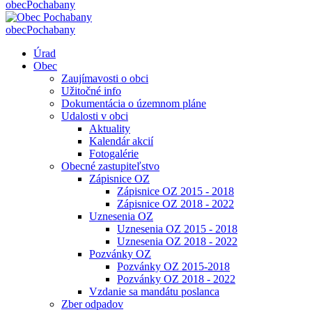
obec
Pochabany
obec
Pochabany
Úrad
Obec
Zaujímavosti o obci
Užitočné info
Dokumentácia o územnom pláne
Udalosti v obci
Aktuality
Kalendár akcií
Fotogalérie
Obecné zastupiteľstvo
Zápisnice OZ
Zápisnice OZ 2015 - 2018
Zápisnice OZ 2018 - 2022
Uznesenia OZ
Uznesenia OZ 2015 - 2018
Uznesenia OZ 2018 - 2022
Pozvánky OZ
Pozvánky OZ 2015-2018
Pozvánky OZ 2018 - 2022
Vzdanie sa mandátu poslanca
Zber odpadov