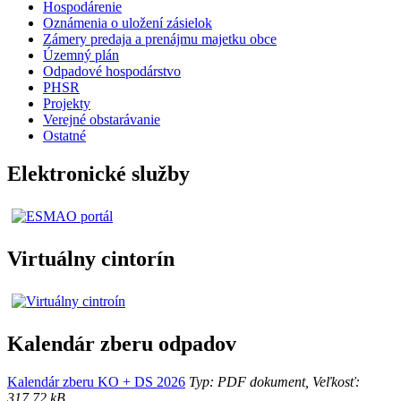
Hospodárenie
Oznámenia o uložení zásielok
Zámery predaja a prenájmu majetku obce
Územný plán
Odpadové hospodárstvo
PHSR
Projekty
Verejné obstarávanie
Ostatné
Elektronické služby
Virtuálny cintorín
Kalendár zberu odpadov
Kalendár zberu KO + DS 2026
Typ: PDF dokument, Veľkosť:
317.72 kB