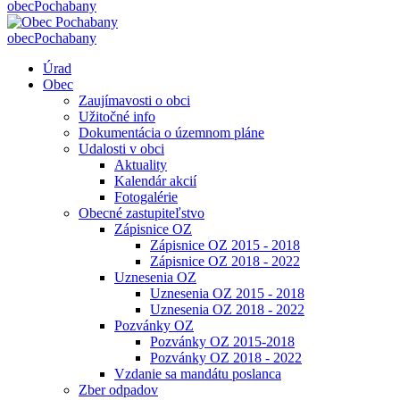
obec
Pochabany
obec
Pochabany
Úrad
Obec
Zaujímavosti o obci
Užitočné info
Dokumentácia o územnom pláne
Udalosti v obci
Aktuality
Kalendár akcií
Fotogalérie
Obecné zastupiteľstvo
Zápisnice OZ
Zápisnice OZ 2015 - 2018
Zápisnice OZ 2018 - 2022
Uznesenia OZ
Uznesenia OZ 2015 - 2018
Uznesenia OZ 2018 - 2022
Pozvánky OZ
Pozvánky OZ 2015-2018
Pozvánky OZ 2018 - 2022
Vzdanie sa mandátu poslanca
Zber odpadov