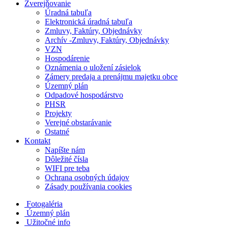
Zverejňovanie
Úradná tabuľa
Elektronická úradná tabuľa
Zmluvy, Faktúry, Objednávky
Archív -Zmluvy, Faktúry, Objednávky
VZN
Hospodárenie
Oznámenia o uložení zásielok
Zámery predaja a prenájmu majetku obce
Územný plán
Odpadové hospodárstvo
PHSR
Projekty
Verejné obstarávanie
Ostatné
Kontakt
Napíšte nám
Dôležité čísla
WIFI pre teba
Ochrana osobných údajov
Zásady používania cookies
Fotogaléria
Územný plán
Užitočné info