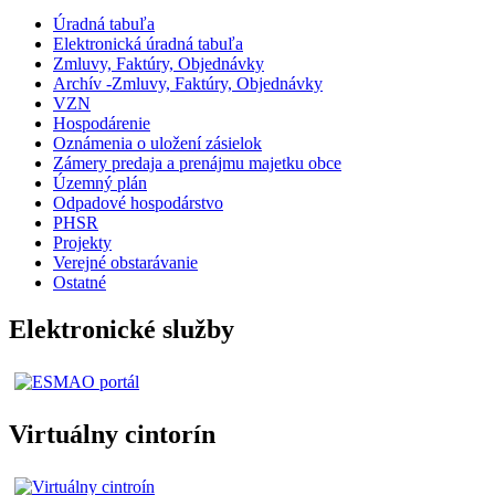
Úradná tabuľa
Elektronická úradná tabuľa
Zmluvy, Faktúry, Objednávky
Archív -Zmluvy, Faktúry, Objednávky
VZN
Hospodárenie
Oznámenia o uložení zásielok
Zámery predaja a prenájmu majetku obce
Územný plán
Odpadové hospodárstvo
PHSR
Projekty
Verejné obstarávanie
Ostatné
Elektronické služby
Virtuálny cintorín