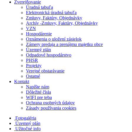
Zverejňovanie
Úradná tabuľa
Elektronická úradná tabuľa
Zmluvy, Faktúry, Objednávky
Archív -Zmluvy, Faktúry, Objednávky
VZN
Hospodárenie
Oznámenia o uložení zásielok
Zámery predaja a prenájmu majetku obce
Územný plán
Odpadové hospodárstvo
PHSR
Projekty
Verejné obstarávanie
Ostatné
Kontakt
Napíšte nám
Dôležité čísla
WIFI pre teba
Ochrana osobných údajov
Zásady používania cookies
Fotogaléria
Územný plán
Užitočné info