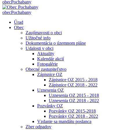
obec
Pochabany
obec
Pochabany
Úrad
Obec
Zaujímavosti o obci
Užitočné info
Dokumentácia o územnom pláne
Udalosti v obci
Aktuality
Kalendár akcií
Fotogalérie
Obecné zastupiteľstvo
Zápisnice OZ
Zápisnice OZ 2015 - 2018
Zápisnice OZ 2018 - 2022
Uznesenia OZ
Uznesenia OZ 2015 - 2018
Uznesenia OZ 2018 - 2022
Pozvánky OZ
Pozvánky OZ 2015-2018
Pozvánky OZ 2018 - 2022
Vzdanie sa mandátu poslanca
Zber odpadov