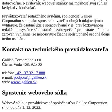
dobrovoľne. Návštevník webovej stránky má možnosť svoj súhlas
kedykoľvek odvolať.
Prevádzkovateľ redakčného systému, spoločnosť Galileo
Corporation s.r.o., ako sprostredkovateľ osobných údajov týmto
vyhlasuje, že osobné údaje spracovávané v jej prevádzkovanom
redakčnom systéme sú dostatočne zabezpečené proti strate a úniku a
zároveň vyhlasuje, že neposkytuje žiadne sprístupnené osobné údaje
tretím osobám.
Kontakt na technického prevádzkovateľa
Galileo Corporation s.r.o.
Čierna Voda 468, 925 06
telefón:
+421 37 32 17 888
e-mail:
podpora@igalileo.sk
web:
www.igalileo.sk
Spustenie webového sídla
Webové sídlo je prevádzkované spoločnosťou Galileo Corporation
s.r.o. od dňa 1. 12. 2022.