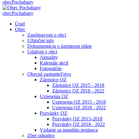
obec
Pochabany
obec
Pochabany
Úrad
Obec
Zaujímavosti o obci
Užitočné info
Dokumentácia o územnom pláne
Udalosti v obci
Aktuality
Kalendár akcií
Fotogalérie
Obecné zastupiteľstvo
Zápisnice OZ
Zápisnice OZ 2015 - 2018
Zápisnice OZ 2018 - 2022
Uznesenia OZ
Uznesenia OZ 2015 - 2018
Uznesenia OZ 2018 - 2022
Pozvánky OZ
Pozvánky OZ 2015-2018
Pozvánky OZ 2018 - 2022
Vzdanie sa mandátu poslanca
Zber odpadov