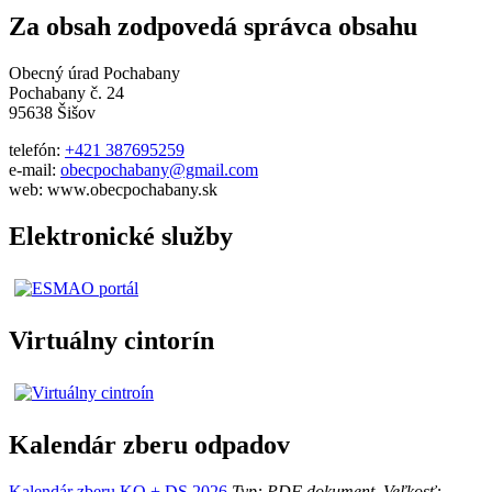
Za obsah zodpovedá správca obsahu
Obecný úrad Pochabany
Pochabany č. 24
95638 Šišov
telefón:
+421 387695259
e-mail:
obecpochabany@gmail.com
web: www.obecpochabany.sk
Elektronické služby
Virtuálny cintorín
Kalendár zberu odpadov
Kalendár zberu KO + DS 2026
Typ: PDF dokument, Veľkosť: