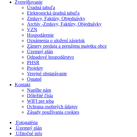
Zverejňovanie
Úradná tabuľa
Elektronická úradná tabuľa
Zmluvy, Faktúry, Objednávky
Archív -Zmluvy, Faktúry, Objednávky
VZN
Hospodárenie
Oznámenia o uložení zásielok
Zámery predaja a prenájmu majetku obce
Územný plán
Odpadové hospodárstvo
PHSR
Projekty
Verejné obstarávanie
Ostatné
Kontakt
Napíšte nám
Dôležité čísla
WIFI pre teba
Ochrana osobných údajov
Zásady používania cookies
Fotogaléria
Územný plán
Užitočné info