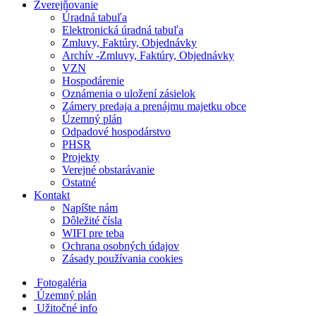
Zverejňovanie
Úradná tabuľa
Elektronická úradná tabuľa
Zmluvy, Faktúry, Objednávky
Archív -Zmluvy, Faktúry, Objednávky
VZN
Hospodárenie
Oznámenia o uložení zásielok
Zámery predaja a prenájmu majetku obce
Územný plán
Odpadové hospodárstvo
PHSR
Projekty
Verejné obstarávanie
Ostatné
Kontakt
Napíšte nám
Dôležité čísla
WIFI pre teba
Ochrana osobných údajov
Zásady používania cookies
Fotogaléria
Územný plán
Užitočné info