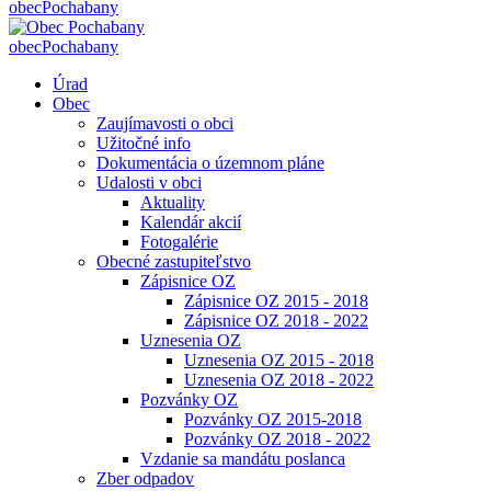
obec
Pochabany
obec
Pochabany
Úrad
Obec
Zaujímavosti o obci
Užitočné info
Dokumentácia o územnom pláne
Udalosti v obci
Aktuality
Kalendár akcií
Fotogalérie
Obecné zastupiteľstvo
Zápisnice OZ
Zápisnice OZ 2015 - 2018
Zápisnice OZ 2018 - 2022
Uznesenia OZ
Uznesenia OZ 2015 - 2018
Uznesenia OZ 2018 - 2022
Pozvánky OZ
Pozvánky OZ 2015-2018
Pozvánky OZ 2018 - 2022
Vzdanie sa mandátu poslanca
Zber odpadov