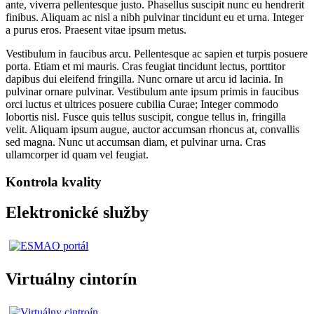
ante, viverra pellentesque justo. Phasellus suscipit nunc eu hendrerit
finibus. Aliquam ac nisl a nibh pulvinar tincidunt eu et urna. Integer
a purus eros. Praesent vitae ipsum metus.
Vestibulum in faucibus arcu. Pellentesque ac sapien et turpis posuere
porta. Etiam et mi mauris. Cras feugiat tincidunt lectus, porttitor
dapibus dui eleifend fringilla. Nunc ornare ut arcu id lacinia. In
pulvinar ornare pulvinar. Vestibulum ante ipsum primis in faucibus
orci luctus et ultrices posuere cubilia Curae; Integer commodo
lobortis nisl. Fusce quis tellus suscipit, congue tellus in, fringilla
velit. Aliquam ipsum augue, auctor accumsan rhoncus at, convallis
sed magna. Nunc ut accumsan diam, et pulvinar urna. Cras
ullamcorper id quam vel feugiat.
Kontrola kvality
Elektronické služby
Virtuálny cintorín