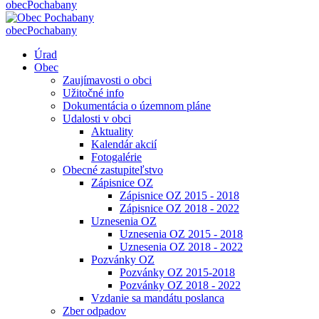
obec
Pochabany
obec
Pochabany
Úrad
Obec
Zaujímavosti o obci
Užitočné info
Dokumentácia o územnom pláne
Udalosti v obci
Aktuality
Kalendár akcií
Fotogalérie
Obecné zastupiteľstvo
Zápisnice OZ
Zápisnice OZ 2015 - 2018
Zápisnice OZ 2018 - 2022
Uznesenia OZ
Uznesenia OZ 2015 - 2018
Uznesenia OZ 2018 - 2022
Pozvánky OZ
Pozvánky OZ 2015-2018
Pozvánky OZ 2018 - 2022
Vzdanie sa mandátu poslanca
Zber odpadov