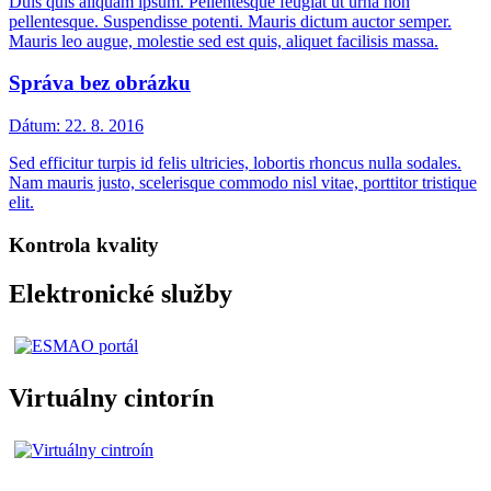
Duis quis aliquam ipsum. Pellentesque feugiat ut urna non
pellentesque. Suspendisse potenti. Mauris dictum auctor semper.
Mauris leo augue, molestie sed est quis, aliquet facilisis massa.
Správa bez obrázku
Dátum:
22. 8. 2016
Sed efficitur turpis id felis ultricies, lobortis rhoncus nulla sodales.
Nam mauris justo, scelerisque commodo nisl vitae, porttitor tristique
elit.
Kontrola kvality
Elektronické služby
Virtuálny cintorín