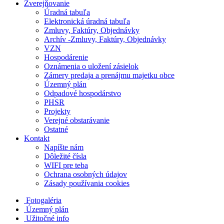
Zverejňovanie
Úradná tabuľa
Elektronická úradná tabuľa
Zmluvy, Faktúry, Objednávky
Archív -Zmluvy, Faktúry, Objednávky
VZN
Hospodárenie
Oznámenia o uložení zásielok
Zámery predaja a prenájmu majetku obce
Územný plán
Odpadové hospodárstvo
PHSR
Projekty
Verejné obstarávanie
Ostatné
Kontakt
Napíšte nám
Dôležité čísla
WIFI pre teba
Ochrana osobných údajov
Zásady používania cookies
Fotogaléria
Územný plán
Užitočné info