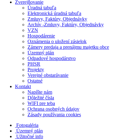
Zverejňovanie
Úradná tabuľa
Elektronická úradná tabuľa
Zmluvy, Faktúry, Objednávky
Archív -Zmluvy, Faktúry, Objednávky
VZN
Hospodárenie
Oznámenia o uložení zásielok
Zámery predaja a prenájmu majetku obce
Územný plán
Odpadové hospodárstvo
PHSR
Projekty
Verejné obstarávanie
Ostatné
Kontakt
Napíšte nám
Dôležité čísla
WIFI pre teba
Ochrana osobných údajov
Zásady používania cookies
Fotogaléria
Územný plán
Užitočné info