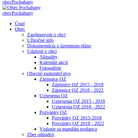
obec
Pochabany
obec
Pochabany
Úrad
Obec
Zaujímavosti o obci
Užitočné info
Dokumentácia o územnom pláne
Udalosti v obci
Aktuality
Kalendár akcií
Fotogalérie
Obecné zastupiteľstvo
Zápisnice OZ
Zápisnice OZ 2015 - 2018
Zápisnice OZ 2018 - 2022
Uznesenia OZ
Uznesenia OZ 2015 - 2018
Uznesenia OZ 2018 - 2022
Pozvánky OZ
Pozvánky OZ 2015-2018
Pozvánky OZ 2018 - 2022
Vzdanie sa mandátu poslanca
Zber odpadov