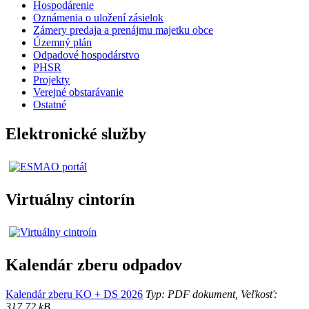
Hospodárenie
Oznámenia o uložení zásielok
Zámery predaja a prenájmu majetku obce
Územný plán
Odpadové hospodárstvo
PHSR
Projekty
Verejné obstarávanie
Ostatné
Elektronické služby
Virtuálny cintorín
Kalendár zberu odpadov
Kalendár zberu KO + DS 2026
Typ: PDF dokument, Veľkosť:
317.72 kB