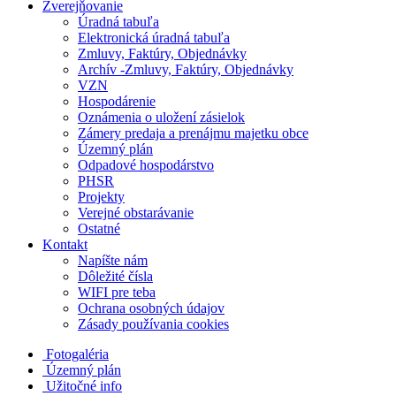
Zverejňovanie
Úradná tabuľa
Elektronická úradná tabuľa
Zmluvy, Faktúry, Objednávky
Archív -Zmluvy, Faktúry, Objednávky
VZN
Hospodárenie
Oznámenia o uložení zásielok
Zámery predaja a prenájmu majetku obce
Územný plán
Odpadové hospodárstvo
PHSR
Projekty
Verejné obstarávanie
Ostatné
Kontakt
Napíšte nám
Dôležité čísla
WIFI pre teba
Ochrana osobných údajov
Zásady používania cookies
Fotogaléria
Územný plán
Užitočné info