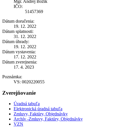
Mgr. Andrej Božik
IČO:
51457369
Dátum doručenia:
19. 12. 2022
Dátum splatnosti:
31. 12. 2022
Dátum úhrady:
19. 12. 2022
Dátum vystavenia:
17. 12. 2022
Dátum zverejnenia:
17. 4. 2023
Poznámka:
VS: 0020220055
Zverejňovanie
Úradná tabuľa
Elektronická úradná tabuľa
Zmluvy, Faktúry, Objednávky
Archív -Zmluvy, Faktúry, Objednávky
VZN