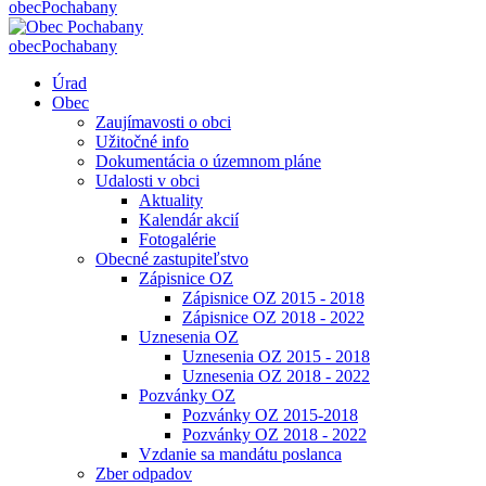
obec
Pochabany
obec
Pochabany
Úrad
Obec
Zaujímavosti o obci
Užitočné info
Dokumentácia o územnom pláne
Udalosti v obci
Aktuality
Kalendár akcií
Fotogalérie
Obecné zastupiteľstvo
Zápisnice OZ
Zápisnice OZ 2015 - 2018
Zápisnice OZ 2018 - 2022
Uznesenia OZ
Uznesenia OZ 2015 - 2018
Uznesenia OZ 2018 - 2022
Pozvánky OZ
Pozvánky OZ 2015-2018
Pozvánky OZ 2018 - 2022
Vzdanie sa mandátu poslanca
Zber odpadov