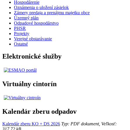
Hospodárenie
Oznámenia o uložení zásielok
Zámery predaja a prenájmu majetku obce
Územný plán
Odpadové hospodárstvo
PHSR
Projekty
Verejné obstarávanie
Ostatné
Elektronické služby
Virtuálny cintorín
Kalendár zberu odpadov
Kalendár zberu KO + DS 2026
Typ: PDF dokument, Veľkosť:
317.72 kB