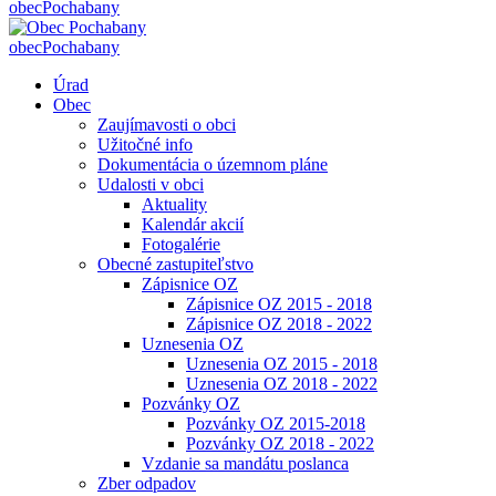
obec
Pochabany
obec
Pochabany
Úrad
Obec
Zaujímavosti o obci
Užitočné info
Dokumentácia o územnom pláne
Udalosti v obci
Aktuality
Kalendár akcií
Fotogalérie
Obecné zastupiteľstvo
Zápisnice OZ
Zápisnice OZ 2015 - 2018
Zápisnice OZ 2018 - 2022
Uznesenia OZ
Uznesenia OZ 2015 - 2018
Uznesenia OZ 2018 - 2022
Pozvánky OZ
Pozvánky OZ 2015-2018
Pozvánky OZ 2018 - 2022
Vzdanie sa mandátu poslanca
Zber odpadov