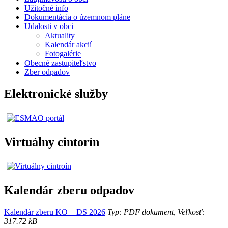
Užitočné info
Dokumentácia o územnom pláne
Udalosti v obci
Aktuality
Kalendár akcií
Fotogalérie
Obecné zastupiteľstvo
Zber odpadov
Elektronické služby
Virtuálny cintorín
Kalendár zberu odpadov
Kalendár zberu KO + DS 2026
Typ: PDF dokument, Veľkosť:
317.72 kB