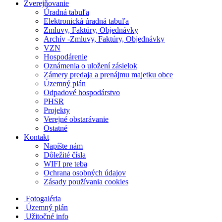
Zverejňovanie
Úradná tabuľa
Elektronická úradná tabuľa
Zmluvy, Faktúry, Objednávky
Archív -Zmluvy, Faktúry, Objednávky
VZN
Hospodárenie
Oznámenia o uložení zásielok
Zámery predaja a prenájmu majetku obce
Územný plán
Odpadové hospodárstvo
PHSR
Projekty
Verejné obstarávanie
Ostatné
Kontakt
Napíšte nám
Dôležité čísla
WIFI pre teba
Ochrana osobných údajov
Zásady používania cookies
Fotogaléria
Územný plán
Užitočné info